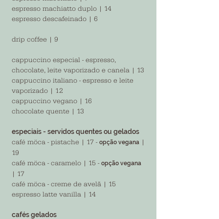
espresso machiatto duplo | 14
espresso descafeinado | 6
drip coffee | 9
cappuccino especial - espresso,
chocolate, leite vaporizado e canela | 13
cappuccino italiano - espresso e leite
vaporizado | 12
cappuccino vegano | 16
chocolate quente | 13
especiais - servidos quentes ou gelados
café möca - pistache | 17 -
|
opção vegana
19
café möca - caramelo | 15 -
opção vegana
| 17
café möca - creme de avelã | 15
espresso latte vanilla | 14
cafés gelados