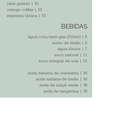
latte gelado | 10
orange coffee | 13
espresso tônica | 13
BEBIDAS
água com/sem gás (310ml) | 6
sumo de limão | 2
água tônica | 7
suco natural | 11
suco integral de uva | 12
soda italiana de cranberry | 16
soda italiana de limão | 16
soda de maçã verde | 16
soda de tangerina | 16
coca-cola (310ml) | 7
coca-cola zero (310ml) | 7
guaraná antárctica (310ml) | 7
chá gelado de cidreira | 10