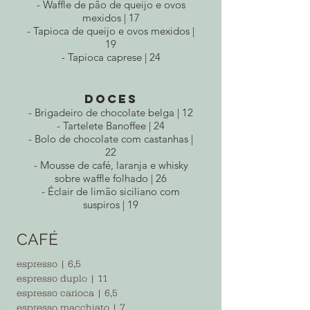
- Waffle de pão de queijo e ovos
mexidos | 17
- Tapioca de queijo e ovos mexidos |
19
- Tapioca caprese | 24
DOCES
- Brigadeiro de chocolate belga | 12
- Tartelete Banoffee
| 24
- Bolo de chocolate com castanhas |
22
- Mousse de café, laranja e whisky
sobre waffle folhado | 26
- Éclair de limão siciliano com
suspiros | 19
CAFÉ
espresso | 6,5
espresso duplo | 11
espresso carioca | 6,5
espresso macchiato | 7